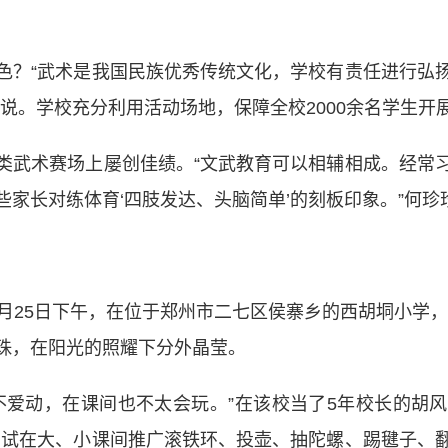
？“武术是我国民族优秀传统文化，学校有责任进行弘扬
说。学校充分利用活动场地，保障全校2000余名学生开
武术赛场上屡创佳绩。“文武教育可以相辅相成。经常习
家长对练体育‘四肢发达、头脑简单’的刻板印象。”何珍
5日下午，在位于郑州市二七区侯寨乡的西胡垌小学，6
珠，在阳光的照耀下分外晶莹。
爱动，在课间也不太会玩。”在该校当了5年校长的胡风
尝试在大、小课间推广滚铁环、投壶、抽陀螺、踢毽子、