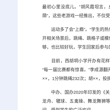
最初心里没底儿。”胡风霞坦言，
荫”，这些老游戏一经推出，不仅
运动多了会“上瘾”。“学生的热情
开相关场景后，跳绳、跳格子或模
够，也比较好玩，学生回家后参与
目前，西胡垌小学开办有花样跳绳
“每一届比赛都有惊喜。”李成源翻
××，1分钟跳绳232次；胡××，投
中办、国办2020年印发的《关
龙舟、毽球、五禽操、舞龙舞狮