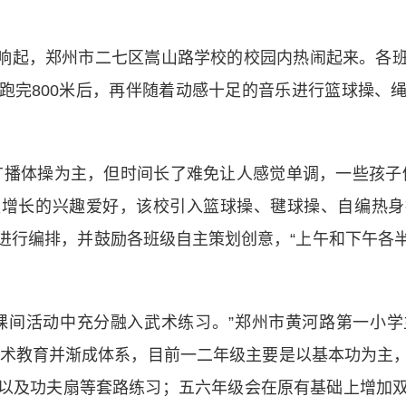
声响起，郑州市二七区嵩山路学校的校园内热闹起来。各
跑完800米后，再伴随着动感十足的音乐进行篮球操、
播体操为主，但时间长了难免让人感觉单调，一些孩子做
益增长的兴趣爱好，该校引入篮球操、毽球操、自编热身
进行编排，并鼓励各班级自主策划创意，“上午和下午各
间活动中充分融入武术练习。”郑州市黄河路第一小学
进武术教育并渐成体系，目前一二年级主要是以基本功为主
以及功夫扇等套路练习；五六年级会在原有基础上增加