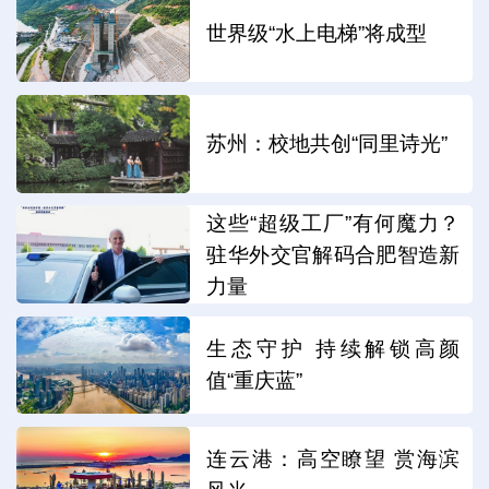
世界级“水上电梯”将成型
苏州：校地共创“同里诗光”
这些“超级工厂”有何魔力？
驻华外交官解码合肥智造新
力量
生态守护 持续解锁高颜
值“重庆蓝”
连云港：高空瞭望 赏海滨