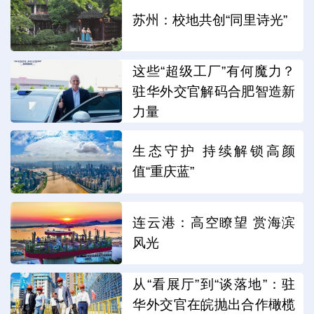
苏州：校地共创“同里诗光”
这些“超级工厂”有何魔力？
驻华外交官解码合肥智造新
力量
生态守护 持续解锁高颜
值“重庆蓝”
连云港：高空瞭望 赏海滨
风光
从“看展厅”到“谈落地”：驻
华外交官在皖抛出合作橄榄