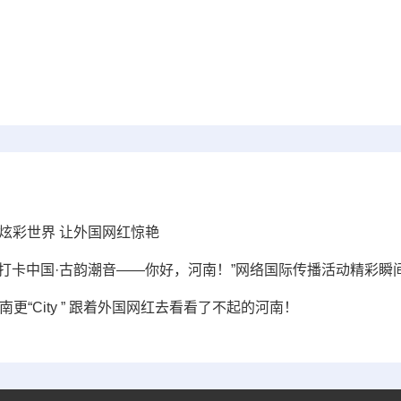
南炫彩世界 让外国网红惊艳
4“打卡中国·古韵潮音——你好，河南！”网络国际传播活动精彩瞬
南更“City ” 跟着外国网红去看看了不起的河南！