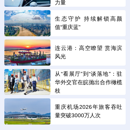
力量
生态守护 持续解锁高颜
值“重庆蓝”
连云港：高空瞭望 赏海滨
风光
从“看展厅”到“谈落地”：驻
华外交官在皖抛出合作橄榄
枝
重庆机场2026年旅客吞吐
量突破3000万人次