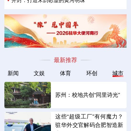
开封：打造宋韵彰显的黄河明珠
最新推荐
新闻
文娱
体育
环创
城市
苏州：校地共创“同里诗光”
这些“超级工厂”有何魔力？
驻华外交官解码合肥智造新