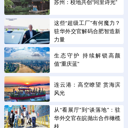
苏州：校地共创“同里诗光”
这些“超级工厂”有何魔力？
驻华外交官解码合肥智造新
力量
生态守护 持续解锁高颜
值“重庆蓝”
连云港：高空瞭望 赏海滨
风光
从“看展厅”到“谈落地”：驻
华外交官在皖抛出合作橄榄
枝