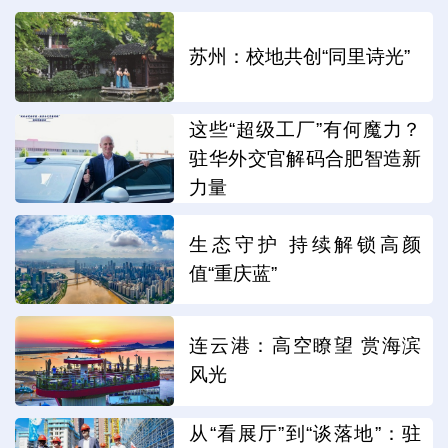
苏州：校地共创“同里诗光”
这些“超级工厂”有何魔力？
驻华外交官解码合肥智造新
力量
生态守护 持续解锁高颜
值“重庆蓝”
连云港：高空瞭望 赏海滨
风光
从“看展厅”到“谈落地”：驻