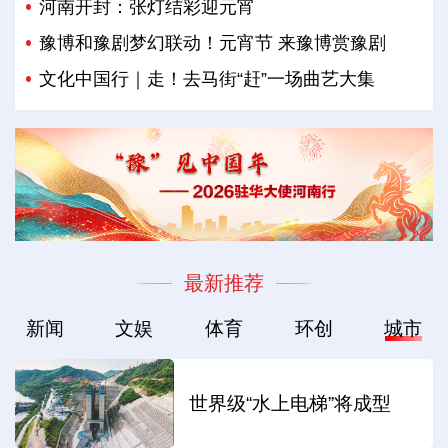
河南开封：张灯结彩迎元宵
豫博和豫剧梦幻联动！元宵节 来豫博赏豫剧
文化中国行｜走！去马街“赶”一场曲艺大集
最新推荐
新闻
文娱
体育
环创
城市
世界级“水上电梯”将成型