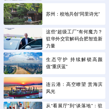
苏州：校地共创“同里诗光”
这些“超级工厂”有何魔力？
驻华外交官解码合肥智造新
力量
生态守护 持续解锁高颜
值“重庆蓝”
连云港：高空瞭望 赏海滨
风光
从“看展厅”到“谈落地”：驻