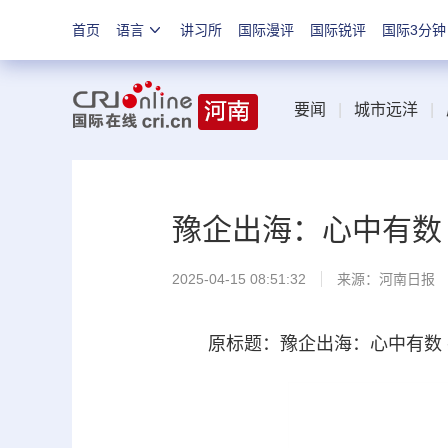
首页
语言
讲习所
国际漫评
国际锐评
国际3分钟
要闻
|
城市远洋
|
豫企出海：心中有数
2025-04-15 08:51:32
来源：
河南日报
原标题：豫企出海：心中有数 手