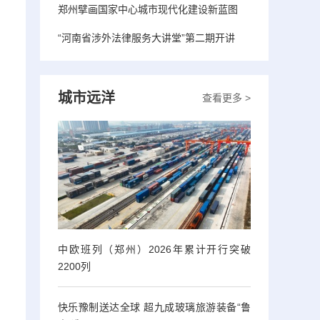
郑州擘画国家中心城市现代化建设新蓝图
“河南省涉外法律服务大讲堂”第二期开讲
城市远洋
查看更多 >
中欧班列（郑州）2026年累计开行突破
2200列
快乐豫制送达全球 超九成玻璃旅游装备“鲁