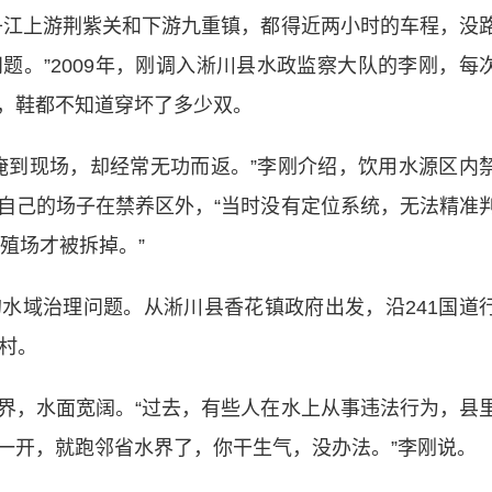
江上游荆紫关和下游九重镇，都得近两小时的车程，没
题。”2009年，刚调入淅川县水政监察大队的李刚，每
，鞋都不知道穿坏了多少双。
到现场，却经常无功而返。”李刚介绍，饮用水源区内
自己的场子在禁养区外，“当时没有定位系统，无法精准
养殖场才被拆掉。”
域治理问题。从淅川县香花镇政府出发，沿241国道
村。
，水面宽阔。“过去，有些人在水上从事违法行为，县
一开，就跑邻省水界了，你干生气，没办法。”李刚说。