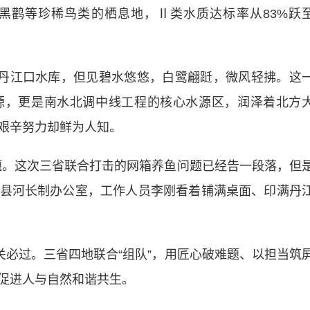
黑鹳等珍稀鸟类的栖息地，Ⅱ类水质达标率从83%跃
丹江口水库，但见碧水悠悠，白鹭翩跹，微风轻拂。这
源，更是南水北调中线工程的核心水源区，润泽着北方
艰辛努力却鲜为人知。
。这次三省联合打击的网箱养鱼问题已经告一段落，但
淅川县河长制办公室，工作人员李刚看着铺满桌面、印满丹
必过。三省四地联合“组队”，用匠心破难题、以担当筑
促进人与自然和谐共生。