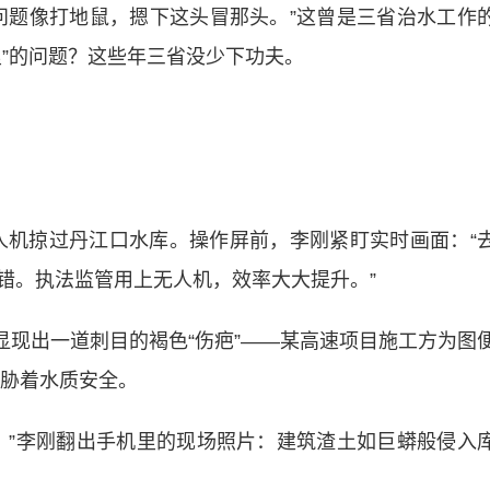
题像打地鼠，摁下这头冒那头。”这曾是三省治水工作
里”的问题？这些年三省没少下功夫。
人机掠过丹江口水库。操作屏前，李刚紧盯实时画面：“
错。执法监管用上无人机，效率大大提升。”
显现出一道刺目的褐色“伤疤”——某高速项目施工方为图
威胁着水质安全。
”李刚翻出手机里的现场照片：建筑渣土如巨蟒般侵入