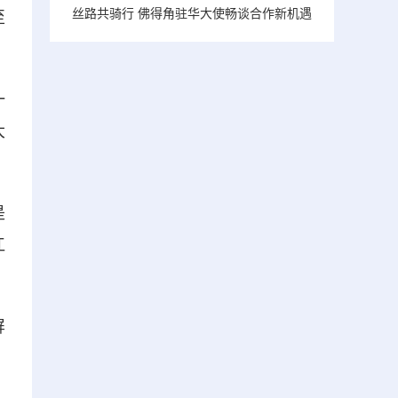
丝路共骑行 佛得角驻华大使畅谈合作新机遇
至
一
大
是
江
屏