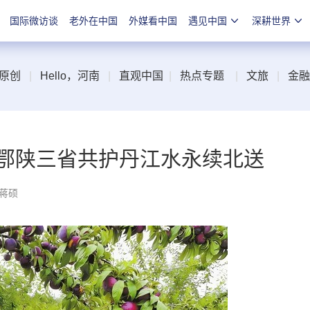
国际微访谈
老外在中国
外媒看中国
遇见中国
深耕世界
原创
|
Hello，河南
|
直观中国
|
热点专题
|
文旅
|
金融
豫鄂陕三省共护丹江水永续北送
 蒋硕