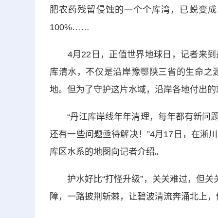
肥农药残留侵蚀的一个个库湾，已蜕变成
100%……
4月22日，正值世界地球日，记者来到
库清水，不仅是沿岸豫鄂陕三省的生命之
地。但为了守护这片水域，沿岸各地付出的
“丹江库岸线年年清理，每年都有新问题
还有一些问题亟待解决！”4月17日，在
库区水系的地图向记者介绍。
护水好比“打怪升级”，关关难过，但关关
障，一路披荆斩棘，让碧波清流奔涌北上，