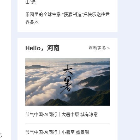
山”造
乐园里的全球生意 “获嘉制造”把快乐送往世
界各地
Hello，河南
查看更多 >
节气中国·AI同行｜大暑中原 城有凉意
节气中国·AI同行｜小暑至 盛景酣
化