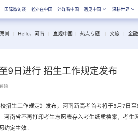
国际微访谈
老外在中国
外媒看中国
遇见中国
深耕世界
原创
|
Hello，河南
|
直观中国
|
热点专题
|
文旅
|
金融
日至9日进行 招生工作规定发布
 蒋硕
学校招生工作规定》发布，河南新高考首考将于6月7日至
，河南省不再打印考生志愿表存入考生纸质档案，考生
愿约定生效。