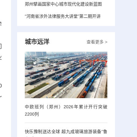
郑州擘画国家中心城市现代化建设新蓝图
“河南省涉外法律服务大讲堂”第二期开讲
学
，
城市远洋
查看更多 >
门
业
0
～
中欧班列（郑州）2026年累计开行突破
2200列
快乐豫制送达全球 超九成玻璃旅游装备“鲁