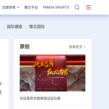
文娱体育
楼兰平台
PANDA SHORTS
站内搜索
|
国际播报
|
豫见国际
原创
查看更多 >
9
网
长征革命文物再现远征壮歌