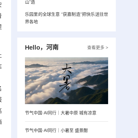
山”造
安
乐园里的全球生意 “获嘉制造”把快乐送往世
普
界各地
提
Hello，河南
查看更多 >
止
志
，
名
报
高
节气中国·AI同行｜大暑中原 城有凉意
档
节气中国·AI同行｜小暑至 盛景酣