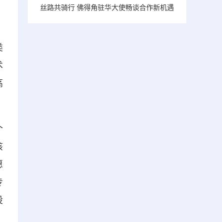
丝路共骑行 佛得角驻华大使畅谈合作新机遇
类
术
高
个
该
愿
专
设