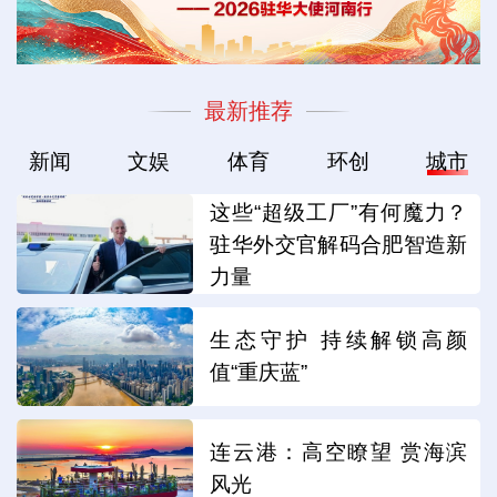
最新推荐
新闻
文娱
体育
环创
城市
这些“超级工厂”有何魔力？
驻华外交官解码合肥智造新
力量
生态守护 持续解锁高颜
值“重庆蓝”
连云港：高空瞭望 赏海滨
风光