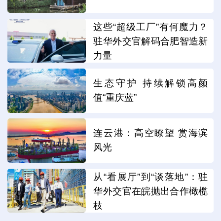
这些“超级工厂”有何魔力？
驻华外交官解码合肥智造新
力量
生态守护 持续解锁高颜
值“重庆蓝”
连云港：高空瞭望 赏海滨
风光
从“看展厅”到“谈落地”：驻
华外交官在皖抛出合作橄榄
枝