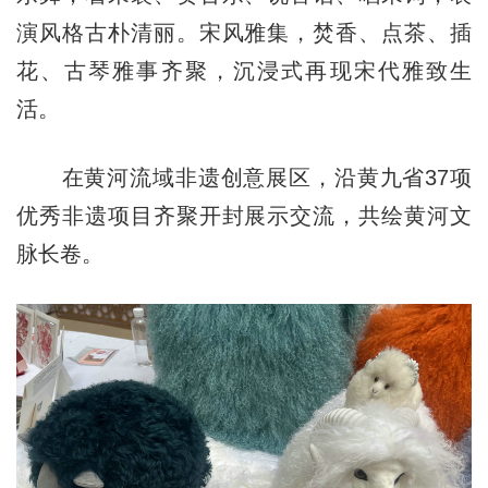
演风格古朴清丽。宋风雅集，焚香、点茶、插
花、古琴雅事齐聚，沉浸式再现宋代雅致生
活。
在黄河流域非遗创意展区，沿黄九省37项
优秀非遗项目齐聚开封展示交流，共绘黄河文
脉长卷。