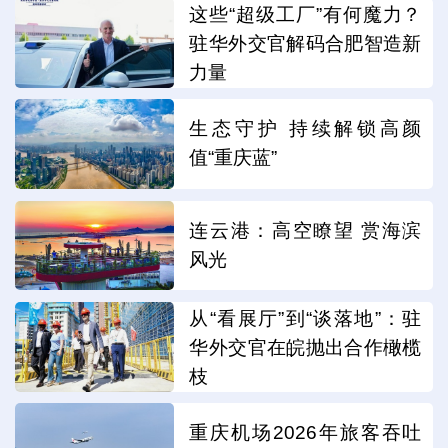
这些“超级工厂”有何魔力？
驻华外交官解码合肥智造新
力量
生态守护 持续解锁高颜
值“重庆蓝”
连云港：高空瞭望 赏海滨
风光
从“看展厅”到“谈落地”：驻
华外交官在皖抛出合作橄榄
枝
重庆机场2026年旅客吞吐