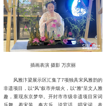
插画表演 摄影 万庆丽
风雅汴梁展示区汇集了7项独具宋风雅韵的
非遗项目，以“风”叙市井烟火，以“雅”呈文人雅
趣，重现东京梦华。开封市市级非遗项目宋词
乐舞，着宋装、奏古乐、说官话、唱宋词，表