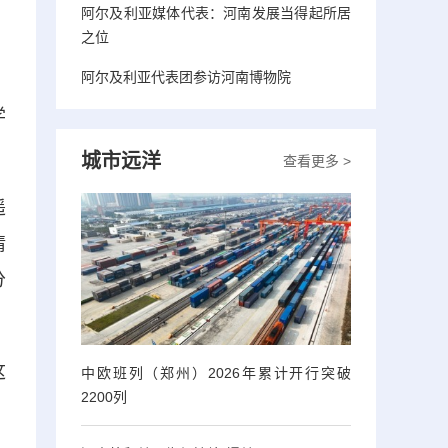
阿尔及利亚媒体代表：河南发展当得起所居
之位
阿尔及利亚代表团参访河南博物院
，
学
城市远洋
查看更多 >
遥
情
分
这
中欧班列（郑州）2026年累计开行突破
2200列