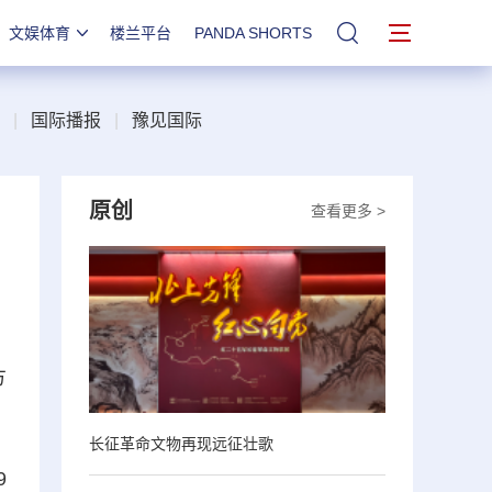
文娱体育
楼兰平台
PANDA SHORTS
站内搜索
|
国际播报
|
豫见国际
原创
查看更多 >
方
长征革命文物再现远征壮歌
9