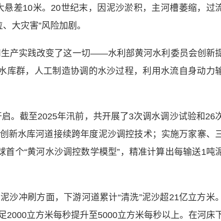
大悬差10米。20世纪末，因泥沙淤积，主河槽萎缩，过
位、大灾害”风险加剧。
生产实践改变了这一切——水利部黄河水利委员会创新
流水库群，人工制造协调的水沙过程，利用水流自身动力
启。截至2025年汛前，共开展了3次调水调沙试验和26
创新水库河道接续跨年度泥沙调控技术；实施万家寨、
球首个“黄河水沙调控数学模型”，精准计算出每输送1吨
冲刷方面，下游河道累计“清洗”泥沙超21亿立方米
2000立方米每秒提升至5000立方米每秒以上。在河床