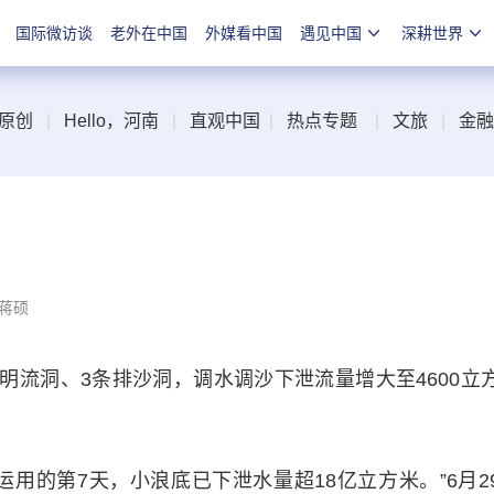
国际微访谈
老外在中国
外媒看中国
遇见中国
深耕世界
原创
|
Hello，河南
|
直观中国
|
热点专题
|
文旅
|
金融
 蒋硕
明流洞、3条排沙洞，调水调沙下泄流量增大至4600立
的第7天，小浪底已下泄水量超18亿立方米。”6月2