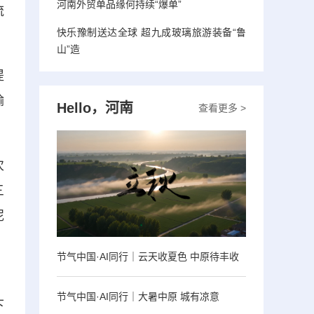
河南外贸单品缘何持续“爆单”
流
快乐豫制送达全球 超九成玻璃旅游装备“鲁
山”造
提
输
Hello，河南
查看更多 >
次
三
泥
节气中国·AI同行｜云天收夏色 中原待丰收
。
节气中国·AI同行｜大暑中原 城有凉意
下