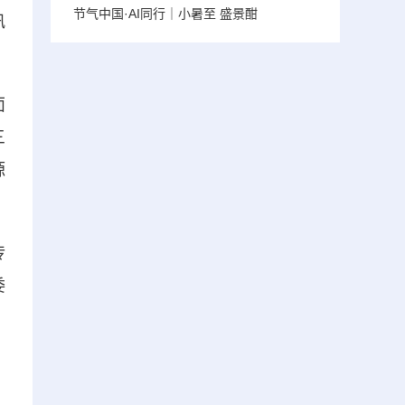
节气中国·AI同行｜小暑至 盛景酣
汛
面
三
源
传
委