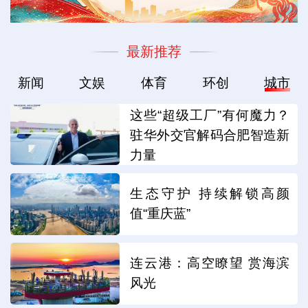
最新推荐
新闻
文娱
体育
环创
城市
这些“超级工厂”有何魔力？
驻华外交官解码合肥智造新
力量
生态守护 持续解锁高颜
值“重庆蓝”
连云港：高空瞭望 赏海滨
风光