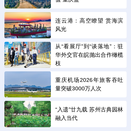
连云港：高空瞭望 赏海滨
风光
从“看展厅”到“谈落地”：驻
华外交官在皖抛出合作橄榄
枝
重庆机场2026年旅客吞吐
量突破3000万人次
“入遗”廿九载 苏州古典园林
融入当代