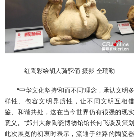
红陶彩绘胡人骑驼俑 摄影 仝瑞勤
“中华文化坚持‘和而不同’理念，承认文明多
样性、包容文明异质性，让不同文明互相借
鉴、和谐共处，这在当今世界仍有很强的现实
意义。”郑州大象陶瓷博物馆馆长何飞谈及策划
此次展览的初衷时表示，流通于丝路的陶瓷器