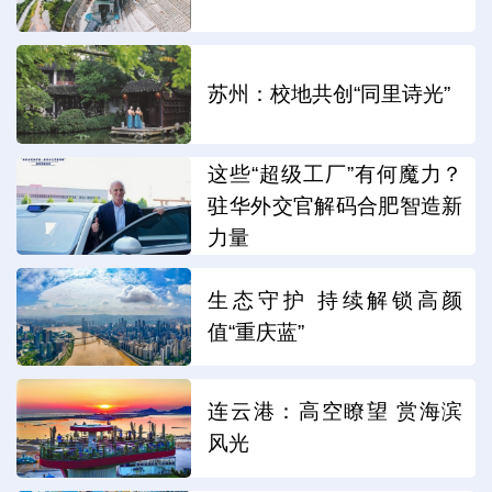
苏州：校地共创“同里诗光”
这些“超级工厂”有何魔力？
驻华外交官解码合肥智造新
力量
生态守护 持续解锁高颜
值“重庆蓝”
连云港：高空瞭望 赏海滨
风光