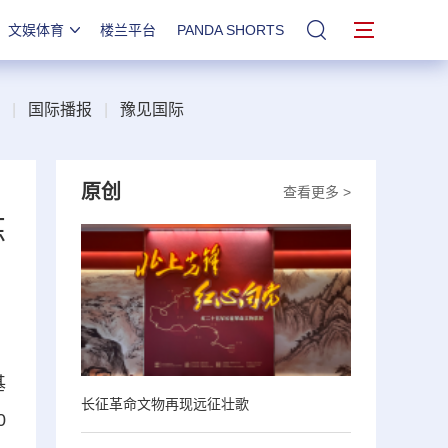
文娱体育
楼兰平台
PANDA SHORTS
站内搜索
|
国际播报
|
豫见国际
原创
查看更多 >
炼
基
长征革命文物再现远征壮歌
0