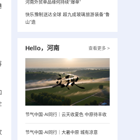
河南外贸单品缘何持续“爆单”
港
快乐豫制送达全球 超九成玻璃旅游装备“鲁
山”造
Hello，河南
查看更多 >
、
蒋
加
企
节气中国·AI同行｜云天收夏色 中原待丰收
家
节气中国·AI同行｜大暑中原 城有凉意