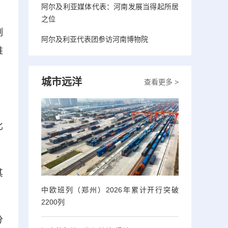
阿尔及利亚媒体代表：河南发展当得起所居
之位
制
阿尔及利亚代表团参访河南博物院
推
城市远洋
查看更多 >
比
其
中欧班列（郑州）2026年累计开行突破
2200列
分