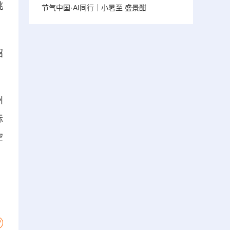
跳
节气中国·AI同行｜小暑至 盛景酣
招
州
际
空