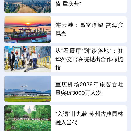
值“重庆蓝”
连云港：高空瞭望 赏海滨
风光
从“看展厅”到“谈落地”：驻
华外交官在皖抛出合作橄榄
枝
重庆机场2026年旅客吞吐
量突破3000万人次
“入遗”廿九载 苏州古典园林
融入当代