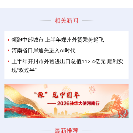
相关新闻
领跑中部城市 上半年郑州外贸乘势起飞
河南省口岸通关进入AI时代
上半年开封市外贸进出口总值112.4亿元 顺利实
现“双过半”
最新推荐