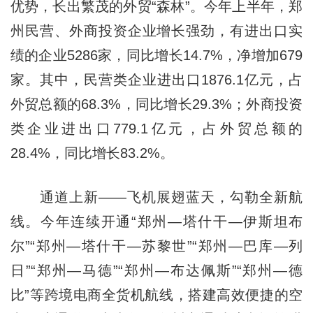
优势，长出繁茂的外贸“森林”。今年上半年，郑
州民营、外商投资企业增长强劲，有进出口实
绩的企业5286家，同比增长14.7%，净增加679
家。其中，民营类企业进出口1876.1亿元，占
外贸总额的68.3%，同比增长29.3%；外商投资
类企业进出口779.1亿元，占外贸总额的
28.4%，同比增长83.2%。
通道上新——飞机展翅蓝天，勾勒全新航
线。今年连续开通“郑州—塔什干—伊斯坦布
尔”“郑州—塔什干—苏黎世”“郑州—巴库—列
日”“郑州—马德”“郑州—布达佩斯”“郑州—德
比”等跨境电商全货机航线，搭建高效便捷的空