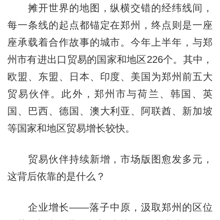
摊开世界的地图，纵横交错的经纬线间，
每一条线的起点都锚定在郑州，终点则是一座
座承载着合作故事的城市。今年上半年，与郑
州市有进出口贸易的国家和地区226个。其中，
欧盟、东盟、日本、印度、美国为郑州前五大
贸易伙伴。此外，郑州市与荷兰、韩国、英
国、巴西、德国、澳大利亚、阿联酋、新加坡
等国家和地区贸易增长较快。
贸易伙伴持续新增，市场版图愈发多元，
这背后依靠的是什么？
企业增长——落子中原，汲取郑州的区位