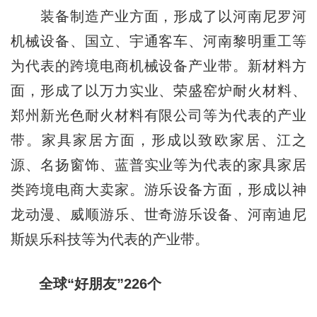
装备制造产业方面，形成了以河南尼罗河
机械设备、国立、宇通客车、河南黎明重工等
为代表的跨境电商机械设备产业带。新材料方
面，形成了以万力实业、荣盛窑炉耐火材料、
郑州新光色耐火材料有限公司等为代表的产业
带。家具家居方面，形成以致欧家居、江之
源、名扬窗饰、蓝普实业等为代表的家具家居
类跨境电商大卖家。游乐设备方面，形成以神
龙动漫、威顺游乐、世奇游乐设备、河南迪尼
斯娱乐科技等为代表的产业带。
全球“好朋友”226个