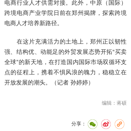
电商行业人才供需对接。此外，中原（国际）
跨境电商产业学院日前在郑州揭牌，探索跨境
电商人才培养新路径。
在这片充满活力的土地上，郑州正以韧性
强、结构优、动能足的外贸发展态势开拓“买卖
全球”的新天地，在打造国内国际市场双循环支
点的征程上，携着不惧风浪的魄力，稳稳立在
开放发展的潮头。（记者 孙婷婷）
编辑：蒋硕
分享：