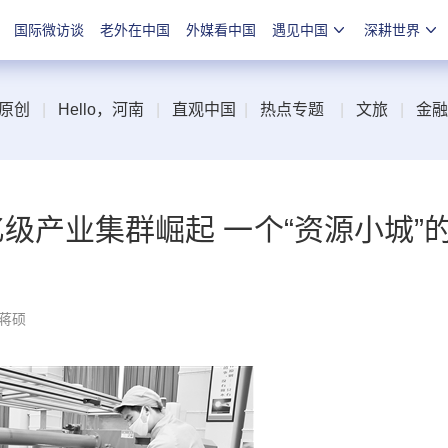
国际微访谈
老外在中国
外媒看中国
遇见中国
深耕世界
原创
|
Hello，河南
|
直观中国
|
热点专题
|
文旅
|
金融
亿级产业集群崛起 一个“资源小城”
 蒋硕