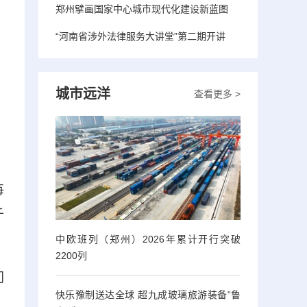
郑州擘画国家中心城市现代化建设新蓝图
“河南省涉外法律服务大讲堂”第二期开讲
城市远洋
查看更多 >
每
千
中欧班列（郑州）2026年累计开行突破
2200列
门
快乐豫制送达全球 超九成玻璃旅游装备“鲁