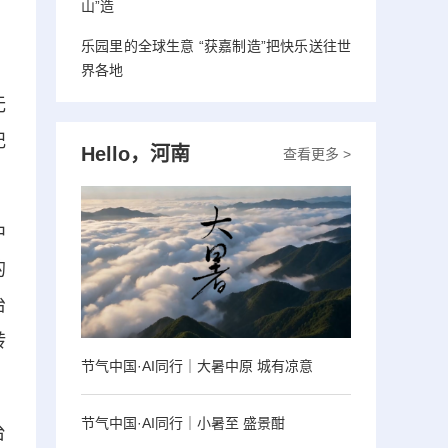
山”造
乐园里的全球生意 “获嘉制造”把快乐送往世
界各地
无
纪
Hello，河南
查看更多 >
中
的
冶
转
节气中国·AI同行｜大暑中原 城有凉意
节气中国·AI同行｜小暑至 盛景酣
台