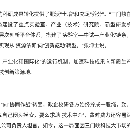
研成果转化提供了肥沃“土壤”和充足“养分”。“三门峡
局建设了重点实验室、产业（技术）研究院、新型研发
层次创新平台体系，搭建了‘实验室—中试—产业化’链条
从‘资源依赖’向‘创新驱动’转型。”张坤士说。
产业化和国际化”的运行机制，加速科技成果向新质生
技创新策源地。
向“协同作战”转变，政企校研各方始终拧成一股绳，劲
么自己闷头摸索，要么求助‘技术中介’，费时费力还容易
限公司负责人坦言。如今，这一局面因三门峡科技大市场