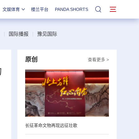
文娱体育
楼兰平台
PANDA SHORTS
站内搜索
|
国际播报
|
豫见国际
原创
查看更多 >
的
长征革命文物再现远征壮歌