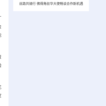
丝路共骑行 佛得角驻华大使畅谈合作新机遇
厂
金
能
资
验
花
室