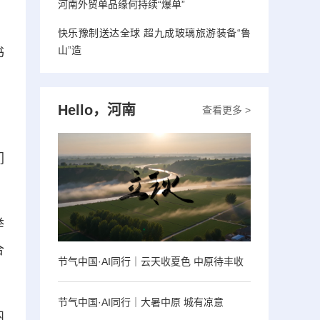
河南外贸单品缘何持续“爆单”
快乐豫制送达全球 超九成玻璃旅游装备“鲁
山”造
书
Hello，河南
查看更多 >
们
举
合
节气中国·AI同行｜云天收夏色 中原待丰收
节气中国·AI同行｜大暑中原 城有凉意
内