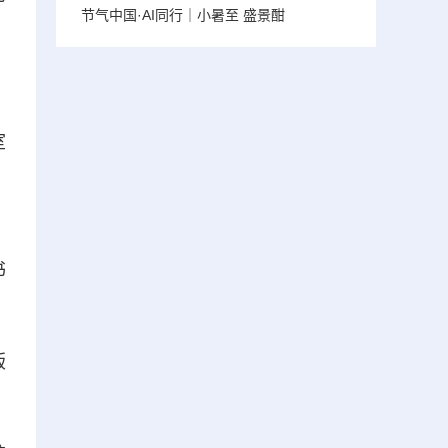
节气中国·AI同行｜小暑至 盛景酣
室
，
书
版