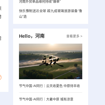
，
河南外贸单品缘何持续“爆单”
烈
快乐豫制送达全球 超九成玻璃旅游装备“鲁
聘
山”造
Hello，河南
查看更多 >
需
节气中国·AI同行｜云天收夏色 中原待丰收
节气中国·AI同行｜大暑中原 城有凉意