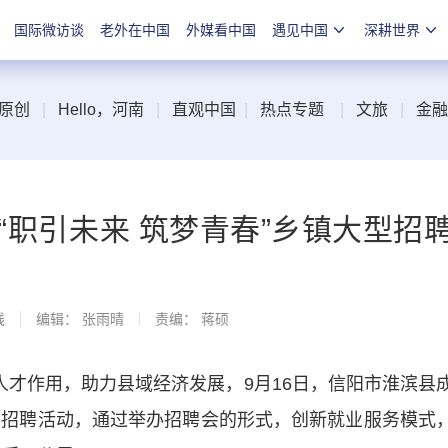
国际微访谈
老外在中国
外媒看中国
遇见中国
深耕世界
原创
|
Hello，河南
|
直观中国
|
热点专题
|
文旅
|
金融
年“职引未来 筑梦青春”乡镇大型招
线
编辑： 张雨晴
责编： 蒋硕
才作用，助力县域经济发展，9月16日，信阳市淮滨县
镇大型招聘活动，通过举办招聘会的形式，创新就业服务模式