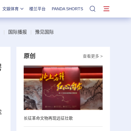
文娱体育
楼兰平台
PANDA SHORTS
站内搜索
|
国际播报
|
豫见国际
原创
查看更多 >
聘
成
长征革命文物再现远征壮歌
，