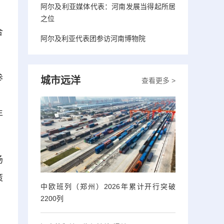
阿尔及利亚媒体代表：河南发展当得起所居
之位
合
阿尔及利亚代表团参访河南博物院
参
城市远洋
查看更多 >
，
年
场
策
中欧班列（郑州）2026年累计开行突破
2200列