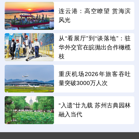
连云港：高空瞭望 赏海滨
风光
从“看展厅”到“谈落地”：驻
华外交官在皖抛出合作橄榄
枝
重庆机场2026年旅客吞吐
量突破3000万人次
“入遗”廿九载 苏州古典园林
融入当代