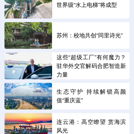
世界级“水上电梯”将成型
苏州：校地共创“同里诗光”
这些“超级工厂”有何魔力？
驻华外交官解码合肥智造新
力量
生态守护 持续解锁高颜
值“重庆蓝”
连云港：高空瞭望 赏海滨
风光