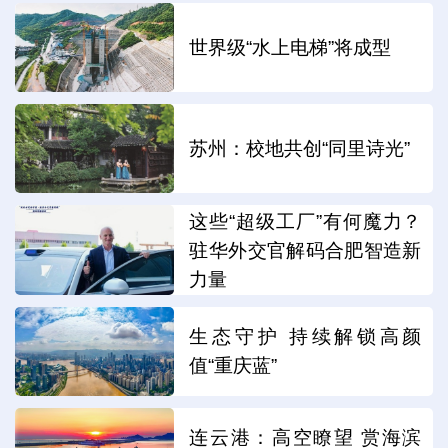
世界级“水上电梯”将成型
苏州：校地共创“同里诗光”
这些“超级工厂”有何魔力？
驻华外交官解码合肥智造新
力量
生态守护 持续解锁高颜
值“重庆蓝”
连云港：高空瞭望 赏海滨