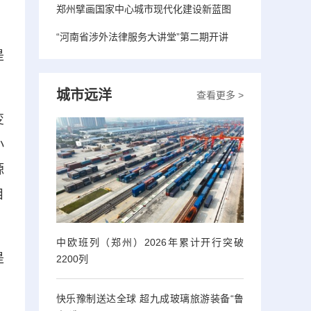
郑州擘画国家中心城市现代化建设新蓝图
“河南省涉外法律服务大讲堂”第二期开讲
是
城市远洋
查看更多 >
变
小
源
目
中欧班列（郑州）2026年累计开行突破
是
2200列
快乐豫制送达全球 超九成玻璃旅游装备“鲁