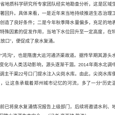
省地质科学研究所专家团队经实地勘查分析，这是区域
著回升。具体来看，一是近年来当地持续推进生态治理
创造了良好条件；二是今年秋季降水量偏多，充足的地
特殊因素的促发作用，当地下水位回升至一定高度，在
放口”，便促成了泉水复涌。
鸿沟”，也是隋唐大运河通济渠故道。据传早期其源头
变化与人类活动影响，源头逐渐干涸。2014年南水北调
调主干渠22号口门提水注入尖岗水库。由此，尖岗水库
涌，让这条承载着郑州城市记忆的河流，多了一分“历史
已将泉水复涌情况报告上级部门，后续将邀请水利、