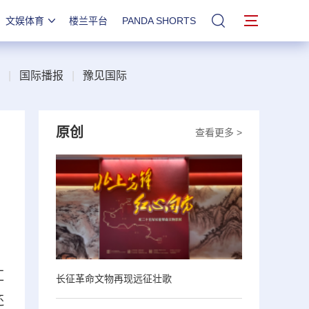
文娱体育
楼兰平台
PANDA SHORTS
站内搜索
|
国际播报
|
豫见国际
原创
查看更多 >
汇
长征革命文物再现远征壮歌
还