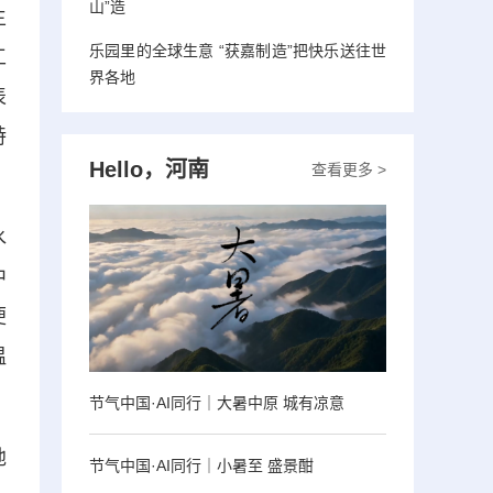
山”造
生
乐园里的全球生意 “获嘉制造”把快乐送往世
工
界各地
表
特
Hello，河南
查看更多 >
水
中
便
温
节气中国·AI同行｜大暑中原 城有凉意
地
节气中国·AI同行｜小暑至 盛景酣