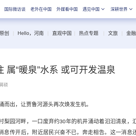
国际微访谈
老外在中国
外媒看中国
遇见中国
深耕世界
原创
|
Hello，河南
|
直观中国
|
热点专题
|
文旅
|
金融
 属“暖泉”水系 或可开发温泉
 蒋硕
而出，让贾鲁河源头再次焕发生机。
梨园河畔，一口废弃约30年的机井涌动着汩汩清泉，
消息传开后，附近居民兴奋不已，奔走相告。这一消息