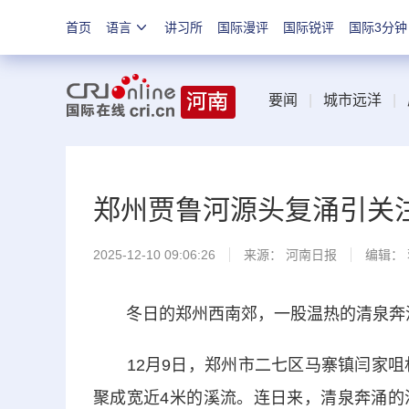
首页
语言
讲习所
国际漫评
国际锐评
国际3分钟
要闻
|
城市远洋
|
郑州贾鲁河源头复涌引关注
2025-12-10 09:06:26
来源：
河南日报
编辑：
冬日的郑州西南郊，一股温热的清泉奔涌
12月9日，郑州市二七区马寨镇闫家咀村
聚成宽近4米的溪流。连日来，清泉奔涌的