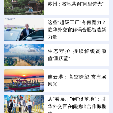
苏州：校地共创“同里诗光”
这些“超级工厂”有何魔力？
驻华外交官解码合肥智造新
力量
生态守护 持续解锁高颜
值“重庆蓝”
连云港：高空瞭望 赏海滨
风光
从“看展厅”到“谈落地”：驻
华外交官在皖抛出合作橄榄