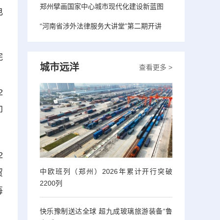
郑州擘画国家中心城市现代化建设新蓝图
电
“河南省涉外法律服务大讲堂”第二期开讲
完
城市远洋
查看更多 >
，
2
印
2
中欧班列（郑州）2026年累计开行突破
贸
2200列
每
快乐豫制送达全球 超九成玻璃旅游装备“鲁