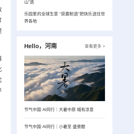
山”造
政
乐园里的全球生意 “获嘉制造”把快乐送往世
打
界各地
提
Hello，河南
查看更多 >
落
化
优
平
节气中国·AI同行｜大暑中原 城有凉意
节气中国·AI同行｜小暑至 盛景酣