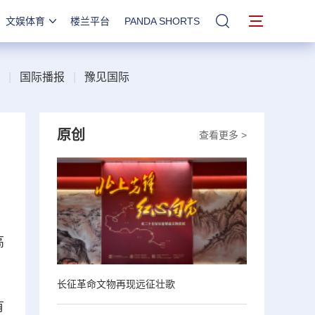
文娱体育
楼兰平台
PANDA SHORTS
站内搜索
|
国际播报
|
豫见国际
原创
查看更多 >
高
长征革命文物再现远征壮歌
有