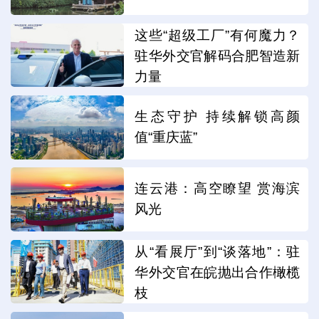
这些“超级工厂”有何魔力？
驻华外交官解码合肥智造新
力量
生态守护 持续解锁高颜
值“重庆蓝”
连云港：高空瞭望 赏海滨
风光
从“看展厅”到“谈落地”：驻
华外交官在皖抛出合作橄榄
枝