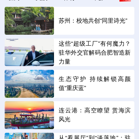
苏州：校地共创“同里诗光”
这些“超级工厂”有何魔力？
驻华外交官解码合肥智造新
力量
生态守护 持续解锁高颜
值“重庆蓝”
连云港：高空瞭望 赏海滨
风光
从“看展厅”到“谈落地”：驻