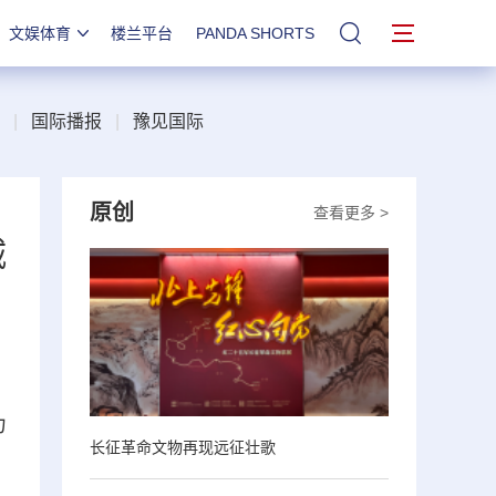
文娱体育
楼兰平台
PANDA SHORTS
站内搜索
|
国际播报
|
豫见国际
原创
查看更多 >
城
力
长征革命文物再现远征壮歌