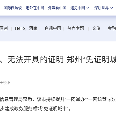
国际微访谈
老外在中国
外媒看中国
遇见中国
深耕世界
原创
|
Hello，河南
|
直观中国
|
热点专题
|
文旅
|
金融
、无法开具的证明 郑州“免证明
 王悦阳
息管理局获悉，该市持续提升“一网通办”“一网统管”能
初步建成政务服务领域“免证明城市”。