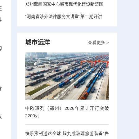
郑州擘画国家中心城市现代化建设新蓝图
证
“河南省涉外法律服务大讲堂”第二期开讲
料
城市远洋
查看更多 >
构
，
告
中欧班列（郑州）2026年累计开行突破
2200列
政
快乐豫制送达全球 超九成玻璃旅游装备“鲁