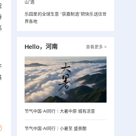
山”造
况
乐园里的全球生意 “获嘉制造”把快乐送往世
持
界各地
高
Hello，河南
查看更多 >
、
环
基
节气中国·AI同行｜大暑中原 城有凉意
节气中国·AI同行｜小暑至 盛景酣