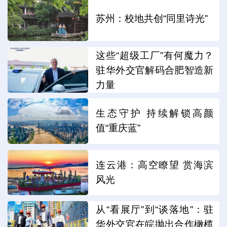
苏州：校地共创“同里诗光”
这些“超级工厂”有何魔力？
驻华外交官解码合肥智造新
力量
生态守护 持续解锁高颜
值“重庆蓝”
连云港：高空瞭望 赏海滨
风光
从“看展厅”到“谈落地”：驻
华外交官在皖抛出合作橄榄