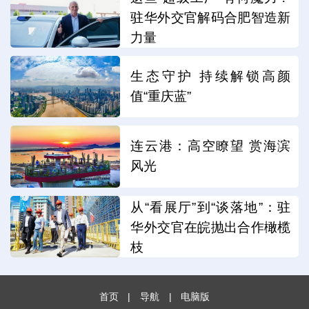
驻华外交官解码合肥智造新
力量
生态守护 持续解锁高颜
值“重庆蓝”
连云港：高空瞭望 赏海滨
风光
从“看展厅”到“谈落地”：驻
华外交官在皖抛出合作橄榄
枝
首页
|
导航
|
电脑版