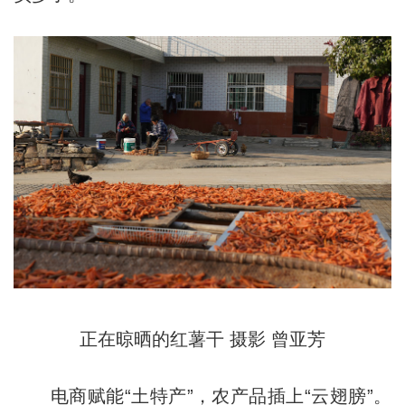
正在晾晒的红薯干 摄影 曾亚芳
电商赋能“土特产”，农产品插上“云翅膀”。