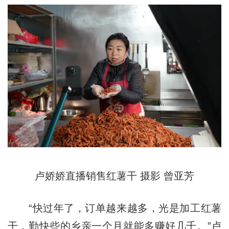
卢娇娇直播销售红薯干 摄影 曾亚芳
“快过年了，订单越来越多，光是加工红薯
干，勤快些的乡亲一个月就能多赚好几千。”卢