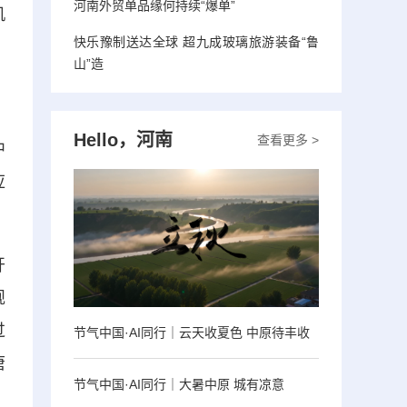
河南外贸单品缘何持续“爆单”
机
快乐豫制送达全球 超九成玻璃旅游装备“鲁
山”造
Hello，河南
查看更多 >
中
应
开
规
过
节气中国·AI同行｜云天收夏色 中原待丰收
唐
节气中国·AI同行｜大暑中原 城有凉意