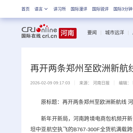
首页
语言
讲习所
国际漫评
国际锐评
国际3分钟
要闻
|
城市远洋
|
再开两条郑州至欧洲新航线
2026-02-09 09:17:03
来源：
河南日报
编辑：
原标题：再开两条郑州至欧洲新航线 河南
新年开新局，河南跨境电商包机频开新航
坦中亚航空执飞的B767-300F全货机满