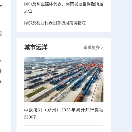
阿尔及利亚媒体代表：河南发展当得起所居
”
之位
阿尔及利亚代表团参访河南博物院
郑
城市远洋
查看更多 >
互
增
平
，
中欧班列（郑州）2026年累计开行突破
2200列