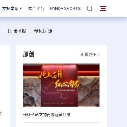
文娱体育
楼兰平台
PANDA SHORTS
站内搜索
|
国际播报
|
豫见国际
原创
查看更多 >
斯
长征革命文物再现远征壮歌
，