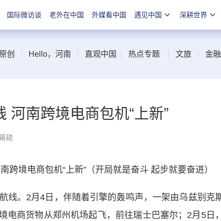
国际微访谈
老外在中国
外媒看中国
遇见中国
深耕世界
原创
|
Hello，河南
|
直观中国
|
热点专题
|
文旅
|
金融
 河南跨境电商包机“上新”
 蒋硕
跨境电商包机“上新”（开局就是奋斗 起步就要奋进）
线。2月4日，伴随着引擎的轰鸣声，一架由乌兹别克
载跨境电商货物从郑州机场起飞，前往瑞士巴塞尔；2月5日