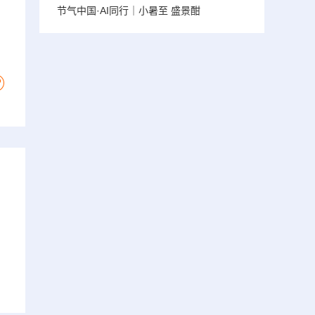
节气中国·AI同行｜小暑至 盛景酣