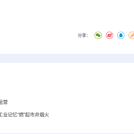
分享：
运营
业记忆“燃”起市井烟火