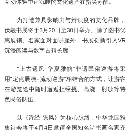
互动体验中让沉睡的文化遗产在指尖苏醒。
为打造兼具影响力与辨识度的文化品牌，
伏羲书展将于3月20日至30日举办。除了图书优
惠展销、名家面对面讲座外，书展创新引入VR
沉浸阅读与数字古籍长廊。
“上古遗风·华夏雅韵”非遗民俗巡游将采
用“定点展演+流动巡游”相结合的方式，让游客
在游览途中随时邂逅担经挑、高跷、肘歌等特
色民俗队伍。
以《诗经·陈风》为核心脉络，中华龙园雅
集诗会将于4月4日邀请全国知名诗书画名家齐