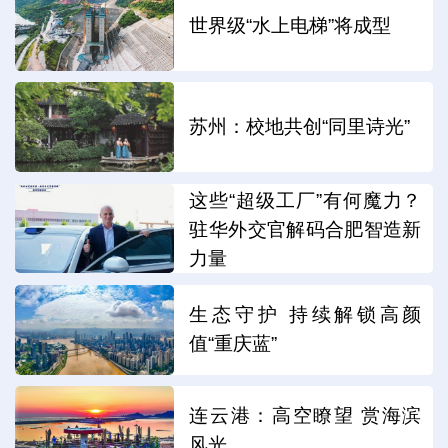
世界级“水上电梯”将成型
苏州：校地共创“同里诗光”
这些“超级工厂”有何魔力？
驻华外交官解码合肥智造新
力量
生态守护 持续解锁高颜
值“重庆蓝”
连云港：高空瞭望 赏海滨
风光