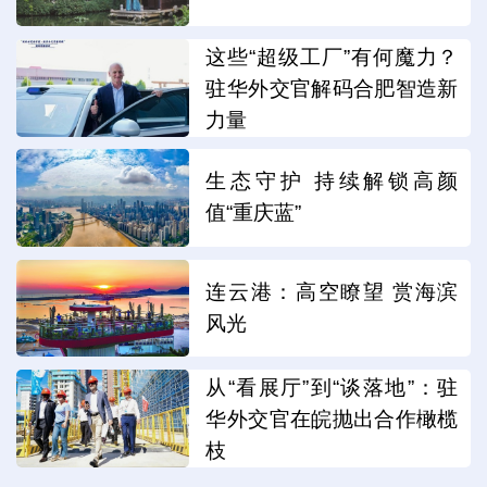
这些“超级工厂”有何魔力？
驻华外交官解码合肥智造新
力量
生态守护 持续解锁高颜
值“重庆蓝”
连云港：高空瞭望 赏海滨
风光
从“看展厅”到“谈落地”：驻
华外交官在皖抛出合作橄榄
枝