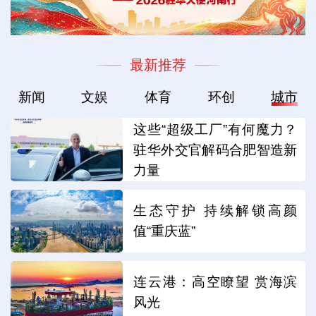
最新推荐
新闻
文娱
体育
环创
城市
这些“超级工厂”有何魔力？
驻华外交官解码合肥智造新
力量
生态守护 持续解锁高颜
值“重庆蓝”
连云港：高空瞭望 赏海滨
风光