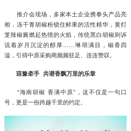
推介会现场，多家本土企业携拳头产品亮
相，冻干青胡椒粉锁住鲜果的活性精华，黄灯
笼辣椒酱燃起热情的火焰，传统黑白胡椒则诉
说着岁月沉淀的醇厚……琳琅满目，椒香四
溢，引得中原采购商频频驻足、连连赞叹。
琼豫牵手 共谱香飘万里的乐章
“海南胡椒 香满中原”，这不仅是一句口
号，更是一份跨越千里的约定。