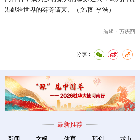
港献给世界的芬芳请柬。（文/图 李浩）
编辑：万庆丽
分享：
最新推荐
新闻
文娱
体育
环创
城市