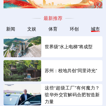
最新推荐
新闻
文娱
体育
环创
城市
世界级“水上电梯”将成型
苏州：校地共创“同里诗光”
这些“超级工厂”有何魔力？
驻华外交官解码合肥智造新
力量