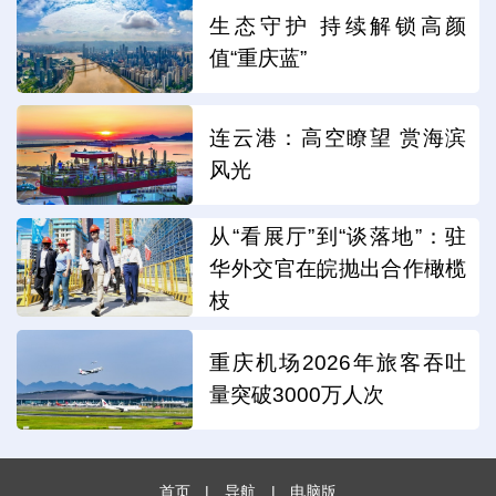
生态守护 持续解锁高颜
值“重庆蓝”
连云港：高空瞭望 赏海滨
风光
从“看展厅”到“谈落地”：驻
华外交官在皖抛出合作橄榄
枝
重庆机场2026年旅客吞吐
量突破3000万人次
首页
|
导航
|
电脑版