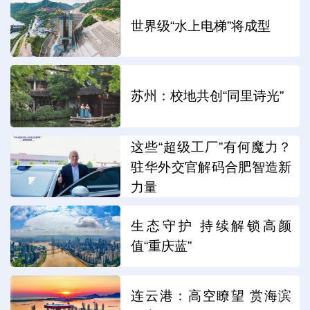
世界级“水上电梯”将成型
苏州：校地共创“同里诗光”
这些“超级工厂”有何魔力？
驻华外交官解码合肥智造新
力量
生态守护 持续解锁高颜
值“重庆蓝”
连云港：高空瞭望 赏海滨