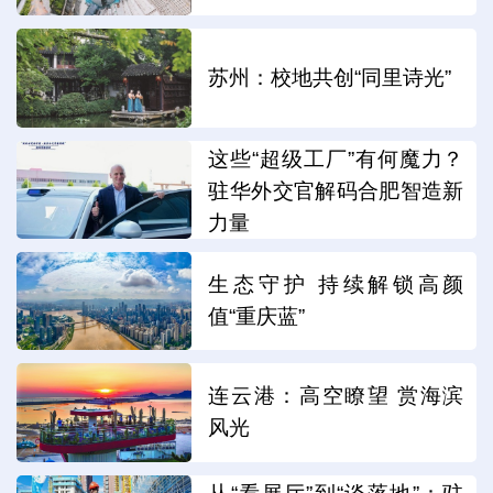
苏州：校地共创“同里诗光”
这些“超级工厂”有何魔力？
驻华外交官解码合肥智造新
力量
生态守护 持续解锁高颜
值“重庆蓝”
连云港：高空瞭望 赏海滨
风光