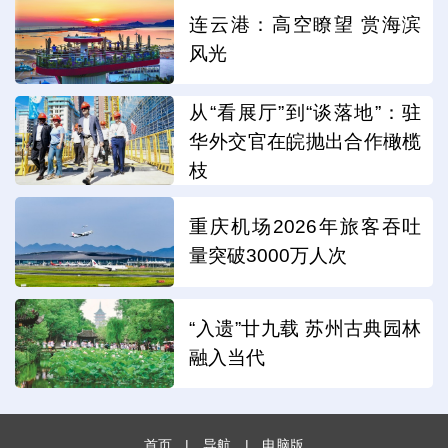
连云港：高空瞭望 赏海滨
风光
从“看展厅”到“谈落地”：驻
华外交官在皖抛出合作橄榄
枝
重庆机场2026年旅客吞吐
量突破3000万人次
“入遗”廿九载 苏州古典园林
融入当代
首页
|
导航
|
电脑版