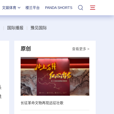
文娱体育
楼兰平台
PANDA SHORTS
站内搜索
|
国际播报
|
豫见国际
原创
查看更多 >
杀
烘
长征革命文物再现远征壮歌