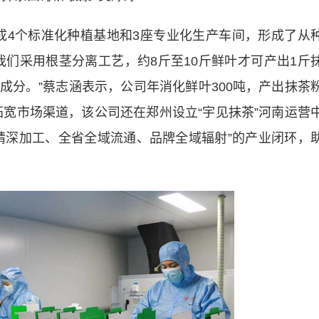
4个标准化种植基地和3座专业化生产车间，形成了从
我们采用根茎分离工艺，约8斤至10斤鲜叶才可产出1斤
成分。”蔡志涵表示，公司年消化鲜叶300吨，产出抹茶
为拓宽市场渠道，该公司还在郑州设立“宇见抹茶”河南运营
精深加工、全省全域流通、品牌全域辐射”的产业闭环，