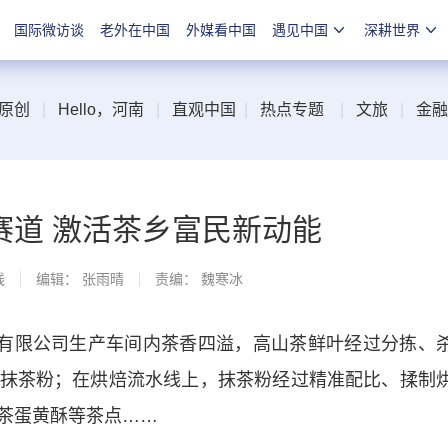
国际微访谈
老外在中国
外媒看中国
遇见中国
深耕世界
原创
|
Hello，河南
|
直观中国
|
热点专题
|
文旅
|
金融
赛道 激活茶乡富民新动能
线
编辑： 张雨晴
责编： 魏寒冰
有限公司生产车间内茶香四溢，高山茶鲜叶经过分拣、
抹茶粉；在烘焙流水线上，抹茶粉经过精准配比、揉制
茶蛋黄酥等茶点……