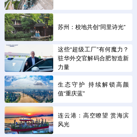
苏州：校地共创“同里诗光”
这些“超级工厂”有何魔力？
驻华外交官解码合肥智造新
力量
生态守护 持续解锁高颜
值“重庆蓝”
连云港：高空瞭望 赏海滨
风光