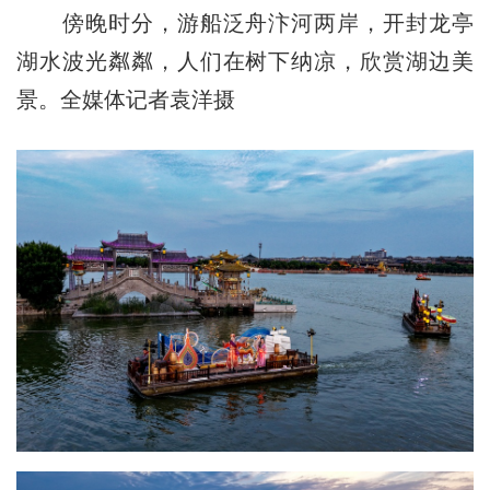
傍晚时分，游船泛舟汴河两岸，开封龙亭
湖水波光粼粼，人们在树下纳凉，欣赏湖边美
景。全媒体记者袁洋摄