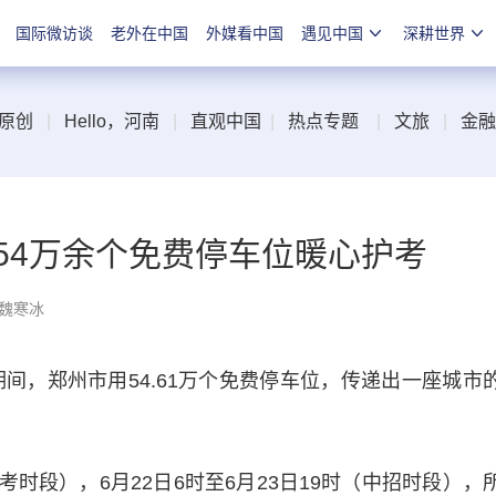
国际微访谈
老外在中国
外媒看中国
遇见中国
深耕世界
原创
|
Hello，河南
|
直观中国
|
热点专题
|
文旅
|
金融
54万余个免费停车位暖心护考
 魏寒冰
间，郑州市用54.61万个免费停车位，传递出一座城市
时段），6月22日6时至6月23日19时（中招时段），