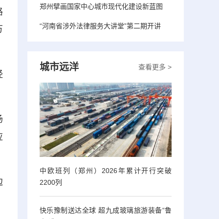
郑州擘画国家中心城市现代化建设新蓝图
路
“河南省涉外法律服务大讲堂”第二期开讲
万
城市远洋
查看更多 >
经
场
应
中欧班列（郑州）2026年累计开行突破
边
2200列
快乐豫制送达全球 超九成玻璃旅游装备“鲁