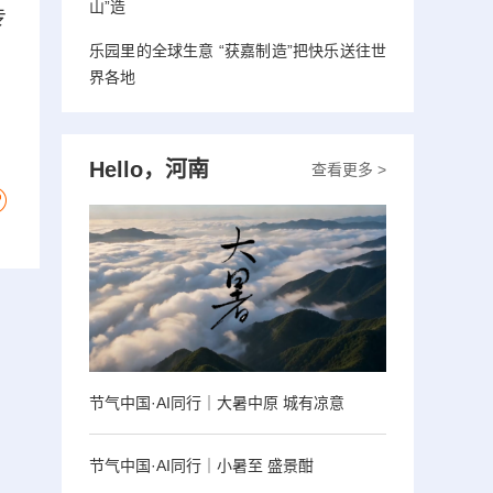
山”造
专
乐园里的全球生意 “获嘉制造”把快乐送往世
界各地
Hello，河南
查看更多 >
节气中国·AI同行｜大暑中原 城有凉意
节气中国·AI同行｜小暑至 盛景酣