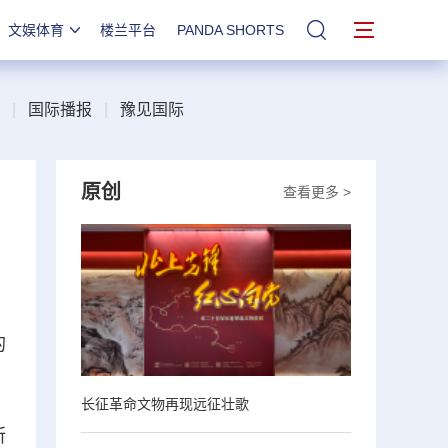
文娱体育
楼兰平台
PANDA SHORTS
站内搜索
|
国际播报
|
豫见国际
原创
查看更多 >
的
长征革命文物再现远征壮歌
所