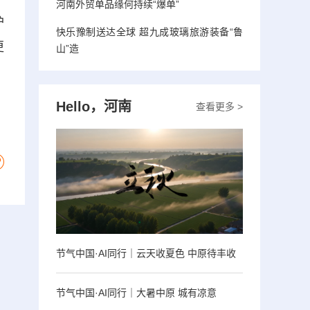
河南外贸单品缘何持续“爆单”
护
快乐豫制送达全球 超九成玻璃旅游装备“鲁
更
山”造
Hello，河南
查看更多 >
节气中国·AI同行｜云天收夏色 中原待丰收
节气中国·AI同行｜大暑中原 城有凉意