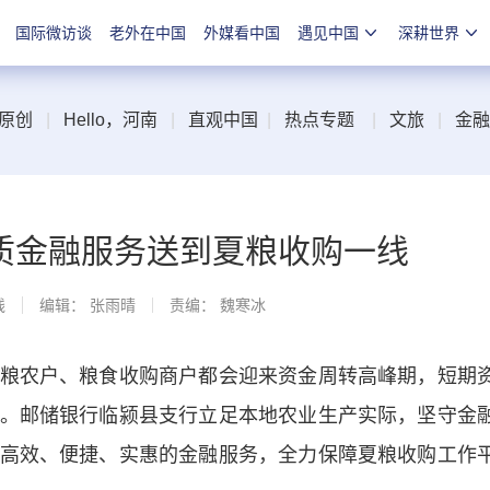
国际微访谈
老外在中国
外媒看中国
遇见中国
深耕世界
原创
|
Hello，河南
|
直观中国
|
热点专题
|
文旅
|
金融
质金融服务送到夏粮收购一线
线
编辑： 张雨晴
责编： 魏寒冰
农户、粮食收购商户都会迎来资金周转高峰期，短期
。邮储银行临颍县支行立足本地农业生产实际，坚守金
高效、便捷、实惠的金融服务，全力保障夏粮收购工作