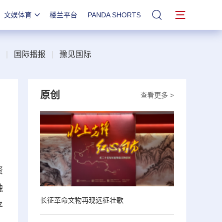
文娱体育
楼兰平台
PANDA SHORTS
站内搜索
|
国际播报
|
豫见国际
原创
查看更多 >
资
融
长征革命文物再现远征壮歌
平