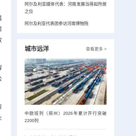
阿尔及利亚媒体代表：河南发展当得起所居
之位
属
阿尔及利亚代表团参访河南博物院
需
效
城市远洋
查看更多 >
解
公
资
中欧班列（郑州）2026年累计开行突破
业
2200列