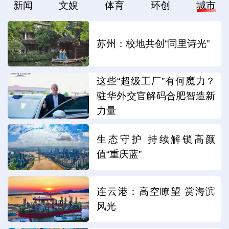
新闻
文娱
体育
环创
城市
苏州：校地共创“同里诗光”
这些“超级工厂”有何魔力？
驻华外交官解码合肥智造新
力量
生态守护 持续解锁高颜
值“重庆蓝”
连云港：高空瞭望 赏海滨
风光